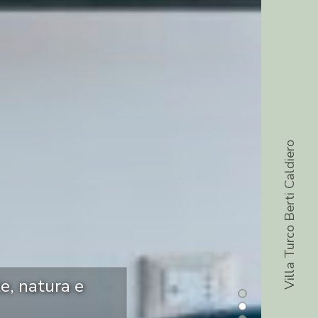
Villa Turco Berti Caldiero
te, natura e