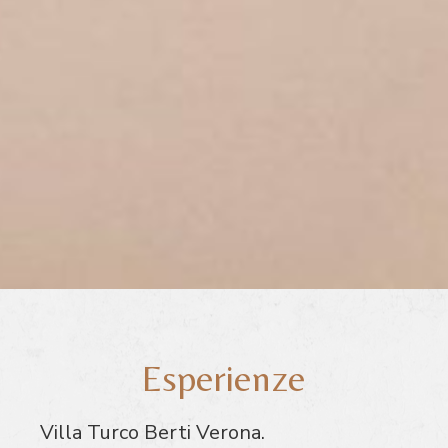
Esperienze
Villa Turco Berti Verona.