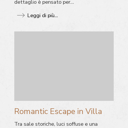
dettaglio è pensato per…
Leggi di più...
Romantic Escape in Villa
Tra sale storiche, luci soffuse e una